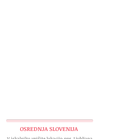
OSREDNJA SLOVENIJA
V iskalniku vpišite lokacijo npr. Ljubljana