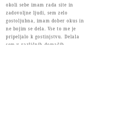
okoli sebe imam rada site in
zadovoljne ljudi, sem zelo
gostoljubna, imam dober okus in
ne bojim se dela. Vse to me je
pripeljalo k gostinjstvu. Delala
sem v različnih domačih
gostilnah, kjer sem se veliko
naučila o tradiconalni slovenski
kuhinji in jo tudi vzljubila.
Več