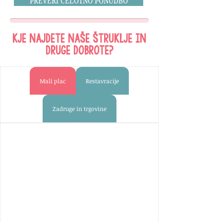
PREVERI CELOTNO PONUDBO
Kje najdete naše štruklje in
druge dobrote?
Mali plac
Restavracije
Zadruge in trgovine