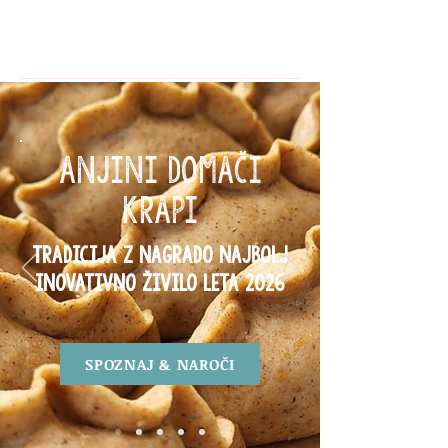
ANJINI DOMAČI
KRAPI
Tradicija z nagrado Najbolj
inovativno živilo leta 2026
SPOZNAJ & NAROČI